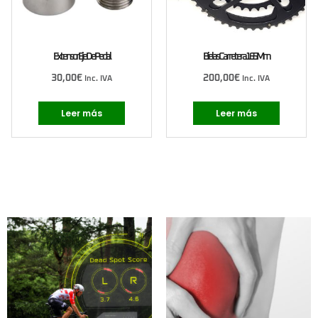
Extensor Eje De Pedal
Bielas Carretera 165 Mm
30,00
€
200,00
€
Inc. IVA
Inc. IVA
Leer más
Leer más