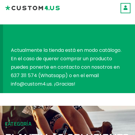
Actualmente la tienda está en modo catálogo.
En el caso de querer comprar un producto
puedes ponerte en contacto con nosotros en
637 311 574 (Whatsapp)
o en el email
info@custom4.us
. ¡Gracias!
CATEGORÍA