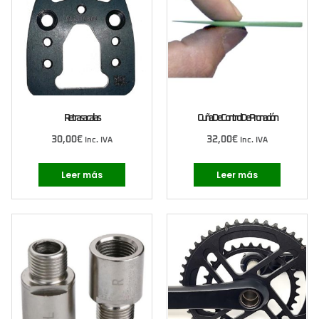
Retrasacalas
Cuña De Control De Pronación
30,00
€
32,00
€
Inc. IVA
Inc. IVA
Leer más
Leer más