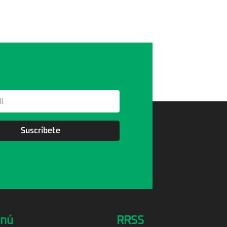
Suscríbete
nú
RRSS