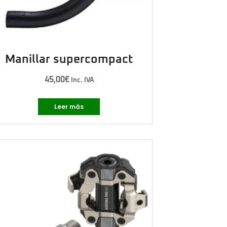
Manillar supercompact
45,00
€
Inc. IVA
Leer más