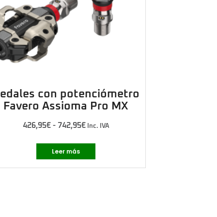
edales con potenciómetro
Favero Assioma Pro MX
426,95
€
-
742,95
€
Inc. IVA
Leer más