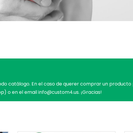
odo catálogo. En el caso de querer comprar un product
pp)
o en el email
info@custom4.us
. ¡Gracias!