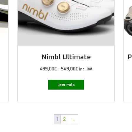
Nimbl Ultimate
P
499,00
€
-
549,00
€
Inc. IVA
Leer más
1
2
→